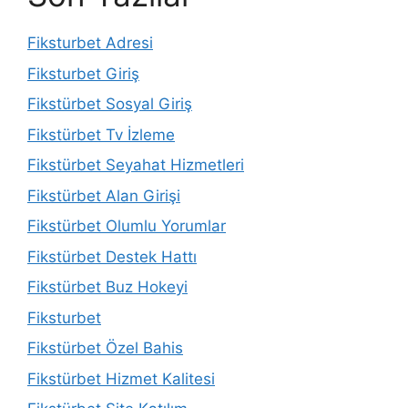
Fiksturbet Adresi
Fiksturbet Giriş
Fikstürbet Sosyal Giriş
Fikstürbet Tv İzleme
Fikstürbet Seyahat Hizmetleri
Fikstürbet Alan Girişi
Fikstürbet Olumlu Yorumlar
Fikstürbet Destek Hattı
Fikstürbet Buz Hokeyi
Fiksturbet
Fikstürbet Özel Bahis
Fikstürbet Hizmet Kalitesi