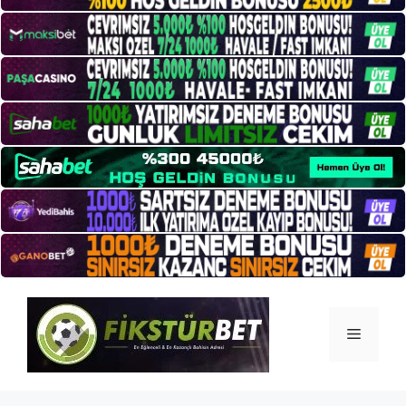
İçeriğe
atla
Menü