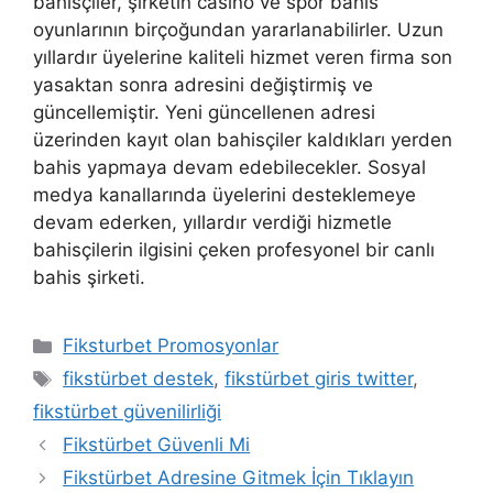
bahisçiler, şirketin casino ve spor bahis
oyunlarının birçoğundan yararlanabilirler. Uzun
yıllardır üyelerine kaliteli hizmet veren firma son
yasaktan sonra adresini değiştirmiş ve
güncellemiştir. Yeni güncellenen adresi
üzerinden kayıt olan bahisçiler kaldıkları yerden
bahis yapmaya devam edebilecekler. Sosyal
medya kanallarında üyelerini desteklemeye
devam ederken, yıllardır verdiği hizmetle
bahisçilerin ilgisini çeken profesyonel bir canlı
bahis şirketi.
Kategoriler
Fiksturbet Promosyonlar
Etiketler
fikstürbet destek
,
fikstürbet giris twitter
,
fikstürbet güvenilirliği
Fikstürbet Güvenli Mi
Fikstürbet Adresine Gitmek İçin Tıklayın