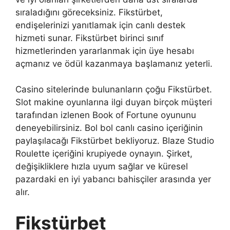
sıraladığını göreceksiniz. Fikstürbet,
endişelerinizi yanıtlamak için canlı destek
hizmeti sunar. Fikstürbet birinci sınıf
hizmetlerinden yararlanmak için üye hesabı
açmanız ve ödül kazanmaya başlamanız yeterli.
Casino sitelerinde bulunanların çoğu Fikstürbet.
Slot makine oyunlarına ilgi duyan birçok müşteri
tarafından izlenen Book of Fortune oyununu
deneyebilirsiniz. Bol bol canlı casino içeriğinin
paylaşılacağı Fikstürbet bekliyoruz. Blaze Studio
Roulette içeriğini krupiyede oynayın. Şirket,
değişikliklere hızla uyum sağlar ve küresel
pazardaki en iyi yabancı bahisçiler arasında yer
alır.
Fikstürbet