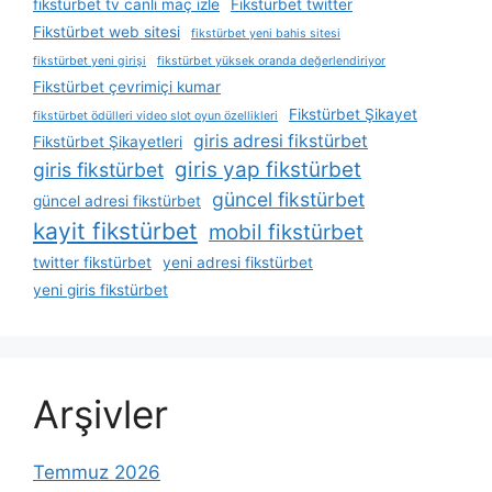
fikstürbet tv canli maç izle
Fikstürbet twitter
Fikstürbet web sitesi
fikstürbet yeni bahis sitesi
fikstürbet yeni girişi
fikstürbet yüksek oranda değerlendiriyor
Fikstürbet çevrimiçi kumar
Fikstürbet Şikayet
fikstürbet ödülleri video slot oyun özellikleri
giris adresi fikstürbet
Fikstürbet Şikayetleri
giris yap fikstürbet
giris fikstürbet
güncel fikstürbet
güncel adresi fikstürbet
kayit fikstürbet
mobil fikstürbet
twitter fikstürbet
yeni adresi fikstürbet
yeni giris fikstürbet
Arşivler
Temmuz 2026