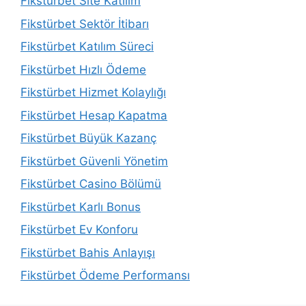
Fikstürbet Site Katılım
Fikstürbet Sektör İtibarı
Fikstürbet Katılım Süreci
Fikstürbet Hızlı Ödeme
Fikstürbet Hizmet Kolaylığı
Fikstürbet Hesap Kapatma
Fikstürbet Büyük Kazanç
Fikstürbet Güvenli Yönetim
Fikstürbet Casino Bölümü
Fikstürbet Karlı Bonus
Fikstürbet Ev Konforu
Fikstürbet Bahis Anlayışı
Fikstürbet Ödeme Performansı