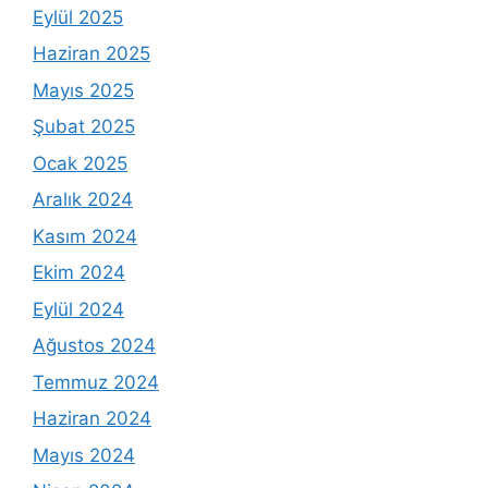
Eylül 2025
Haziran 2025
Mayıs 2025
Şubat 2025
Ocak 2025
Aralık 2024
Kasım 2024
Ekim 2024
Eylül 2024
Ağustos 2024
Temmuz 2024
Haziran 2024
Mayıs 2024