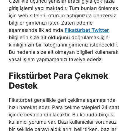
Özellikle üçüncü şahıslar aracılığıyla çok fazla
giriş işlemi yapılmaktadır. Tüm bunları önlemek
için web siteleri, oturum açtığınızda benzersiz
bilgiler girmenizi ister. Zaten ödeme
aşamasında ilk adımda
Fikstürbet Twitter
bilgilerin size ait olduğunu doğrulamak için
kimliğinizin bir fotoğrafını girmeniz istenecektir.
Bu nedenle size ait olmayan bilgileri kullanarak
yasal işlem yapmamanızı tavsiye ederiz.
Fikstürbet Para Çekmek
Destek
Fikstürbet genellikle geri çekilme aşamasında
hızlı hareket eder. Para çekme talepleri 24 saat
içinde cevaplandırılacaktır. Bu konuda birçok
kullanıcı yorumu var. Bazı kullanıcılar sorunsuz
bir şekilde parayı aldıklarını belirtirken, bazıları