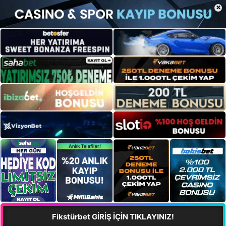
×
Fikstürbet GİRİŞ İÇİN TIKLAYINIZ!