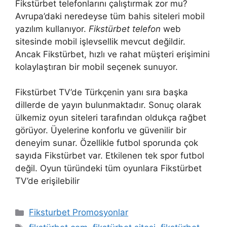
Fikstürbet telefonlarını çalıştırmak zor mu?
Avrupa’daki neredeyse tüm bahis siteleri mobil
yazılım kullanıyor.
Fikstürbet telefon
web
sitesinde mobil işlevsellik mevcut değildir.
Ancak Fikstürbet, hızlı ve rahat müşteri erişimini
kolaylaştıran bir mobil seçenek sunuyor.
Fikstürbet TV’de Türkçenin yanı sıra başka
dillerde de yayın bulunmaktadır. Sonuç olarak
ülkemiz oyun siteleri tarafından oldukça rağbet
görüyor. Üyelerine konforlu ve güvenilir bir
deneyim sunar. Özellikle futbol sporunda çok
sayıda Fikstürbet var. Etkilenen tek spor futbol
değil. Oyun türündeki tüm oyunlara Fikstürbet
TV’de erişilebilir
Kategoriler
Fiksturbet Promosyonlar
Etiketler