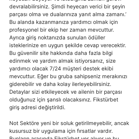
devralabilirsiniz. Şimdi heyecan verici bir şeyin
parçası olma ve dualarınıza yanıt alma zamanı.’
Bu alanda kazanmanıza yardımcı olmak için
profesyonel bir ekip her zaman mevcuttur.
Ayrıca giriş noktanızda sunulan ödüller
isteklerinize en uygun şekilde cevap verecektir.
Bu güvenilir site hakkında daha fazla bilgi
edinmek ve yardım almak istiyorsanız, size
yardımcı olacak 7/24 müşteri destek ekibi
mevcuttur. Eğer bu gruba sahipseniz merakınızı
giderebilir ve daha kolay ilerleyebilirsiniz.
Detaylar sizi etkileyecek ve ailenin bir parçası
olduğunuz için şanslı olacaksınız. Fikstürbet
giriş adresi değiştirildi.
Not Sektöre yeni bir soluk getirilmeyebilir, ancak
kusursuz bir uygulama için fırsatlar vardır.
Bunların arasında Fikstürbet yer alıyor ve bu