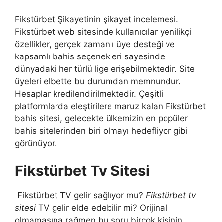
Fikstürbet Şikayetinin şikayet incelemesi.
Fikstürbet web sitesinde kullanıcılar yenilikçi
özellikler, gerçek zamanlı üye desteği ve
kapsamlı bahis seçenekleri sayesinde
dünyadaki her türlü lige erişebilmektedir. Site
üyeleri elbette bu durumdan memnundur.
Hesaplar kredilendirilmektedir. Çeşitli
platformlarda eleştirilere maruz kalan Fikstürbet
bahis sitesi, gelecekte ülkemizin en popüler
bahis sitelerinden biri olmayı hedefliyor gibi
görünüyor.
Fikstürbet Tv Sitesi
Fikstürbet TV gelir sağlıyor mu?
Fikstürbet tv
sitesi
TV gelir elde edebilir mi? Orijinal
olmamasına rağmen bu soru birçok kişinin