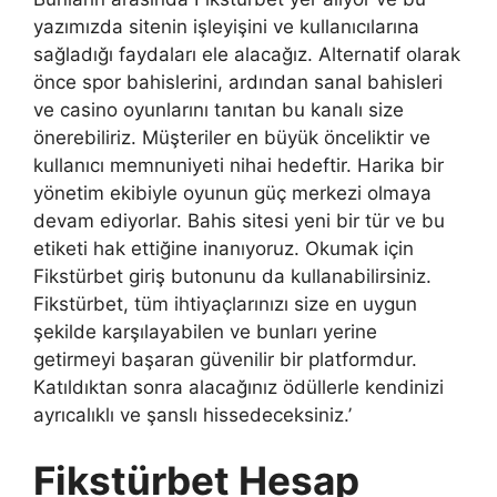
yazımızda sitenin işleyişini ve kullanıcılarına
sağladığı faydaları ele alacağız. Alternatif olarak
önce spor bahislerini, ardından sanal bahisleri
ve casino oyunlarını tanıtan bu kanalı size
önerebiliriz. Müşteriler en büyük önceliktir ve
kullanıcı memnuniyeti nihai hedeftir. Harika bir
yönetim ekibiyle oyunun güç merkezi olmaya
devam ediyorlar. Bahis sitesi yeni bir tür ve bu
etiketi hak ettiğine inanıyoruz. Okumak için
Fikstürbet giriş butonunu da kullanabilirsiniz.
Fikstürbet, tüm ihtiyaçlarınızı size en uygun
şekilde karşılayabilen ve bunları yerine
getirmeyi başaran güvenilir bir platformdur.
Katıldıktan sonra alacağınız ödüllerle kendinizi
ayrıcalıklı ve şanslı hissedeceksiniz.’
Fikstürbet Hesap