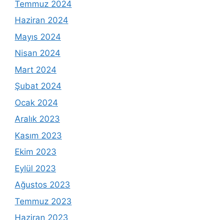
Temmuz 2024
Haziran 2024
Mayıs 2024
Nisan 2024
Mart 2024
Şubat 2024
Ocak 2024
Aralık 2023
Kasım 2023
Ekim 2023
Eylül 2023
Ağustos 2023
Temmuz 2023
Haziran 2023