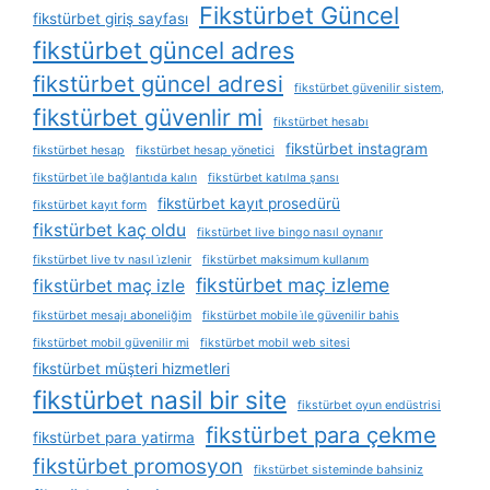
Fikstürbet Güncel
fikstürbet giriş sayfası
fikstürbet güncel adres
fikstürbet güncel adresi
fikstürbet güvenilir sistem,
fikstürbet güvenlir mi
fikstürbet hesabı
fikstürbet instagram
fikstürbet hesap
fikstürbet hesap yönetici
fikstürbet i̇le bağlantıda kalın
fikstürbet katılma şansı
fikstürbet kayıt prosedürü
fikstürbet kayıt form
fikstürbet kaç oldu
fikstürbet live bingo nasıl oynanır
fikstürbet live tv nasıl i̇zlenir
fikstürbet maksimum kullanım
fikstürbet maç izleme
fikstürbet maç izle
fikstürbet mesajı aboneliğim
fikstürbet mobile i̇le güvenilir bahis
fikstürbet mobil güvenilir mi
fikstürbet mobil web sitesi
fikstürbet müşteri hizmetleri
fikstürbet nasil bir site
fikstürbet oyun endüstrisi
fikstürbet para çekme
fikstürbet para yatirma
fikstürbet promosyon
fikstürbet sisteminde bahsiniz