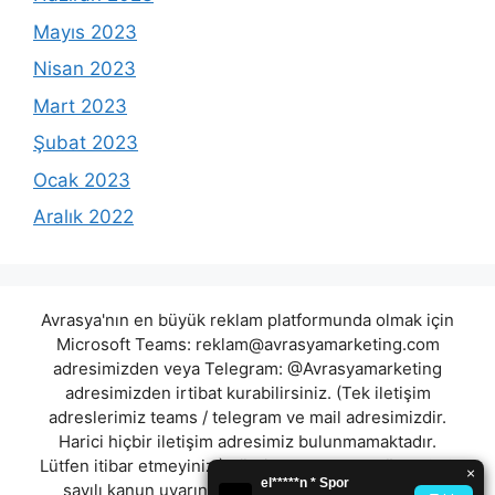
Mayıs 2023
Nisan 2023
Mart 2023
Şubat 2023
Ocak 2023
Aralık 2022
Avrasya'nın en büyük reklam platformunda olmak için
Microsoft Teams:
reklam@avrasyamarketing.com
adresimizden veya Telegram: @Avrasyamarketing
adresimizden irtibat kurabilirsiniz. (Tek iletişim
adreslerimiz teams / telegram ve mail adresimizdir.
Harici hiçbir iletişim adresimiz bulunmamaktadır.
Lütfen itibar etmeyiniz.) Türkiye yasalarına göre 7258
sayılı kanun uyarınca yasa dışı bahis oynamanın