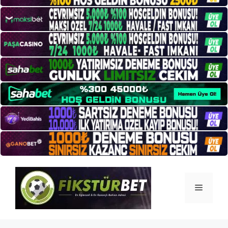
İçeriğe
atla
Menü