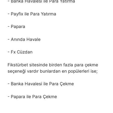
- Banka Havalesi ile Para Yatırma
- Payfix ile Para Yatırma
- Papara
- Anında Havale
- Fx Cüzdan
Fikstürbet sitesinde birden fazla para çekme
seçeneği vardır bunlardan en popülerleri ise;
- Banka Havalesi ile Para Çekme
- Papara ile Para Çekme