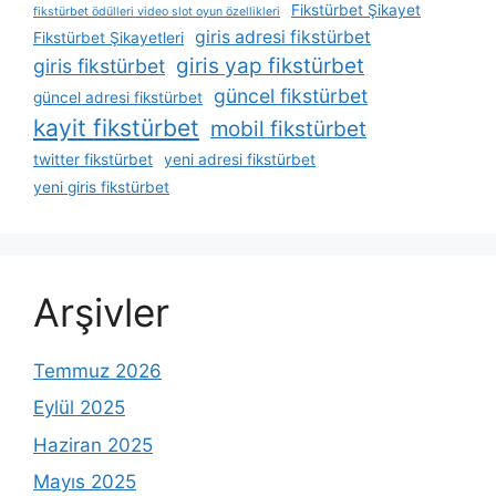
Fikstürbet Şikayet
fikstürbet ödülleri video slot oyun özellikleri
giris adresi fikstürbet
Fikstürbet Şikayetleri
giris yap fikstürbet
giris fikstürbet
güncel fikstürbet
güncel adresi fikstürbet
kayit fikstürbet
mobil fikstürbet
twitter fikstürbet
yeni adresi fikstürbet
yeni giris fikstürbet
Arşivler
Temmuz 2026
Eylül 2025
Haziran 2025
Mayıs 2025