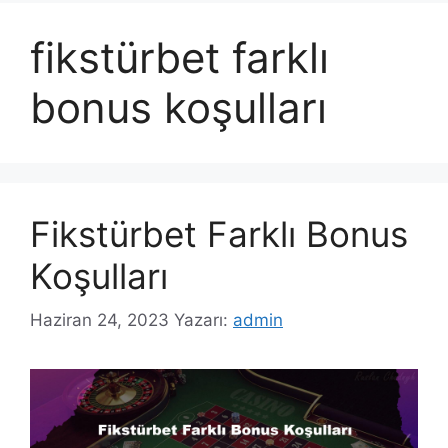
fikstürbet farklı
bonus koşulları
Fikstürbet Farklı Bonus
Koşulları
Haziran 24, 2023
Yazarı:
admin