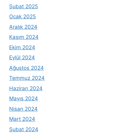
Şubat 2025
Ocak 2025
Aralık 2024
Kasım 2024
Ekim 2024
Eylül 2024
Ağustos 2024
Temmuz 2024
Haziran 2024
Mayıs 2024
Nisan 2024
Mart 2024
Şubat 2024