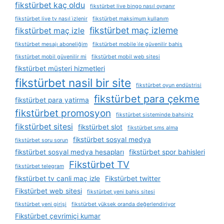
fikstürbet kaç oldu
fikstürbet live bingo nasıl oynanır
fikstürbet live tv nasıl i̇zlenir
fikstürbet maksimum kullanım
fikstürbet maç izleme
fikstürbet maç izle
fikstürbet mesajı aboneliğim
fikstürbet mobile i̇le güvenilir bahis
fikstürbet mobil güvenilir mi
fikstürbet mobil web sitesi
fikstürbet müşteri hizmetleri
fikstürbet nasil bir site
fikstürbet oyun endüstrisi
fikstürbet para çekme
fikstürbet para yatirma
fikstürbet promosyon
fikstürbet sisteminde bahsiniz
fikstürbet sitesi
fikstürbet slot
fikstürbet sms alma
fikstürbet sosyal medya
fikstürbet soru sorun
fikstürbet sosyal medya hesapları
fikstürbet spor bahisleri
Fikstürbet TV
fikstürbet telegram
fikstürbet tv canli maç izle
Fikstürbet twitter
Fikstürbet web sitesi
fikstürbet yeni bahis sitesi
fikstürbet yeni girişi
fikstürbet yüksek oranda değerlendiriyor
Fikstürbet çevrimiçi kumar