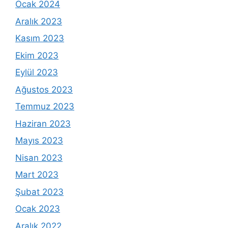
Ocak 2024
Aralık 2023
Kasım 2023
Ekim 2023
Eylül 2023
Ağustos 2023
Temmuz 2023
Haziran 2023
Mayıs 2023
Nisan 2023
Mart 2023
Şubat 2023
Ocak 2023
Aralık 2022