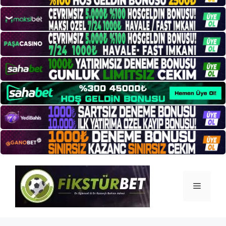
İçeriğe
atla
Menü