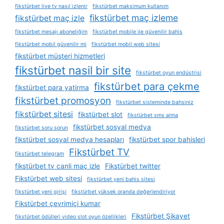
fikstürbet live tv nasıl i̇zlenir
fikstürbet maksimum kullanım
fikstürbet maç izleme
fikstürbet maç izle
fikstürbet mesajı aboneliğim
fikstürbet mobile i̇le güvenilir bahis
fikstürbet mobil güvenilir mi
fikstürbet mobil web sitesi
fikstürbet müşteri hizmetleri
fikstürbet nasil bir site
fikstürbet oyun endüstrisi
fikstürbet para çekme
fikstürbet para yatirma
fikstürbet promosyon
fikstürbet sisteminde bahsiniz
fikstürbet sitesi
fikstürbet slot
fikstürbet sms alma
fikstürbet sosyal medya
fikstürbet soru sorun
fikstürbet sosyal medya hesapları
fikstürbet spor bahisleri
Fikstürbet TV
fikstürbet telegram
fikstürbet tv canli maç izle
Fikstürbet twitter
Fikstürbet web sitesi
fikstürbet yeni bahis sitesi
fikstürbet yeni girişi
fikstürbet yüksek oranda değerlendiriyor
Fikstürbet çevrimiçi kumar
Fikstürbet Şikayet
fikstürbet ödülleri video slot oyun özellikleri