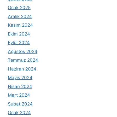
Ocak 2025
Aralık 2024
Kasım 2024
Ekim 2024
Eylül 2024
Ağustos 2024
Temmuz 2024
Haziran 2024
Mayıs 2024
Nisan 2024
Mart 2024
Şubat 2024
Ocak 2024