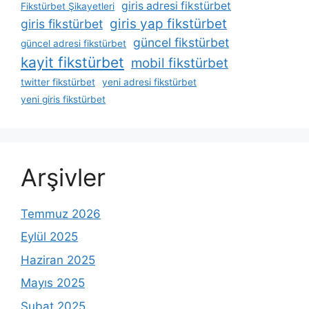
giris adresi fikstürbet
Fikstürbet Şikayetleri
giris yap fikstürbet
giris fikstürbet
güncel fikstürbet
güncel adresi fikstürbet
kayit fikstürbet
mobil fikstürbet
twitter fikstürbet
yeni adresi fikstürbet
yeni giris fikstürbet
Arşivler
Temmuz 2026
Eylül 2025
Haziran 2025
Mayıs 2025
Şubat 2025