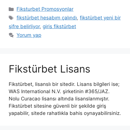
Kategoriler
Fiksturbet Promosyonlar
Etiketler
fikstürbet hesabım çalındı
,
fikstürbet yeni bir
şifre belirliyor
,
giris fikstürbet
Yorum yap
Fikstürbet Lisans
Fikstürbet, lisanslı bir sitedir. Lisans bilgileri ise;
WAS International N.V. şirketinin #365/JAZ.
Nolu Curacao lisansı altında lisanslanmıştır.
Fikstürbet sitesine güvenli bir şekilde giriş
yapabilir, sitede rahatlıkla bahis oynayabilirsiniz.