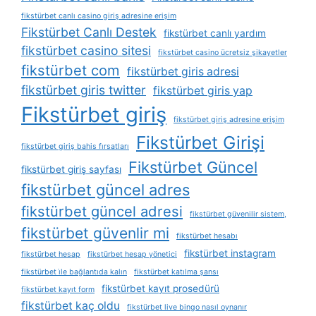
fikstürbet canlı casino giriş adresine erişim
Fikstürbet Canlı Destek
fikstürbet canlı yardım
fikstürbet casino sitesi
fikstürbet casino ücretsiz şikayetler
fikstürbet com
fikstürbet giris adresi
fikstürbet giris twitter
fikstürbet giris yap
Fikstürbet giriş
fikstürbet giriş adresine erişim
Fikstürbet Girişi
fikstürbet giriş bahis fırsatları
Fikstürbet Güncel
fikstürbet giriş sayfası
fikstürbet güncel adres
fikstürbet güncel adresi
fikstürbet güvenilir sistem,
fikstürbet güvenlir mi
fikstürbet hesabı
fikstürbet instagram
fikstürbet hesap
fikstürbet hesap yönetici
fikstürbet i̇le bağlantıda kalın
fikstürbet katılma şansı
fikstürbet kayıt prosedürü
fikstürbet kayıt form
fikstürbet kaç oldu
fikstürbet live bingo nasıl oynanır