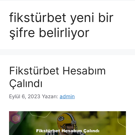
fikstürbet yeni bir
şifre belirliyor
Fikstürbet Hesabım
Çalındı
Eylül 6, 2023
Yazarı:
admin