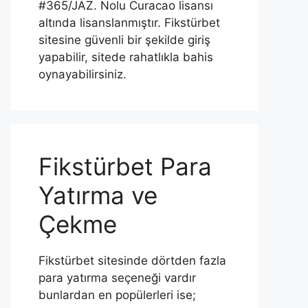
#365/JAZ. Nolu Curacao lisansı
altında lisanslanmıştır. Fikstürbet
sitesine güvenli bir şekilde giriş
yapabilir, sitede rahatlıkla bahis
oynayabilirsiniz.
Fikstürbet Para
Yatırma ve
Çekme
Fikstürbet sitesinde dörtden fazla
para yatırma seçeneği vardır
bunlardan en popülerleri ise;