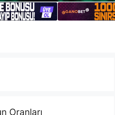
un Oranları