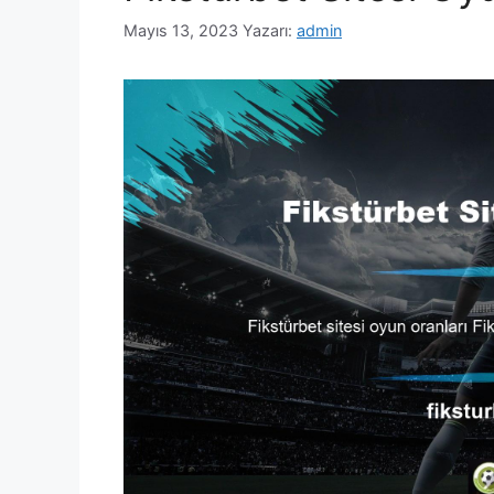
Mayıs 13, 2023
Yazarı:
admin