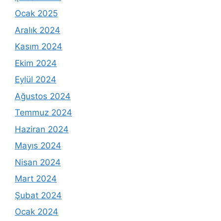
Ocak 2025
Aralık 2024
Kasım 2024
Ekim 2024
Eylül 2024
Ağustos 2024
Temmuz 2024
Haziran 2024
Mayıs 2024
Nisan 2024
Mart 2024
Şubat 2024
Ocak 2024