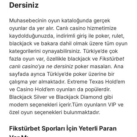
Dersiniz
Muhasebecinin oyun kataloğunda gerçek
oyunlar da yer alır. Canlı casino hizmetimize
kaydolduğunuzda, indirimli giriş ile poker, rulet,
blackjack ve bakara dahil olmak üzere tüm oyun
kategorilerini oynayabilirsiniz. Türkiye’de çok
fazla oyun var, özellikle blackjack ve
Fikstürbet
canlı casino’ya ne dersiniz
poker masaları. Ana
sayfada ayrıca Türkiye’de poker üzerine bir
çalışma yer almaktadır. Extreme Texas Hold’em
ve Casino Hold’em oyunları da popülerdir.
Blackjack Silver ve Blackjack Diamond gibi
modern seçenekleri içerir.Tüm oyunların VIP ve
özel oyun seçenekleri bulunmaktadır.
Fikstürbet Sporları İçin Yeterli Paran