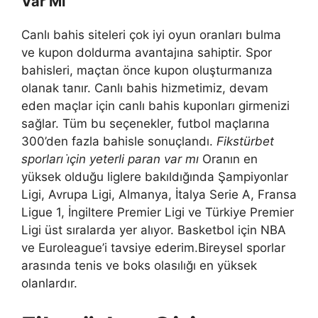
Var Mı
Canlı bahis siteleri çok iyi oyun oranları bulma
ve kupon doldurma avantajına sahiptir. Spor
bahisleri, maçtan önce kupon oluşturmanıza
olanak tanır. Canlı bahis hizmetimiz, devam
eden maçlar için canlı bahis kuponları girmenizi
sağlar. Tüm bu seçenekler, futbol maçlarına
300’den fazla bahisle sonuçlandı.
Fikstürbet
sporları i̇çin yeterli paran var mı
Oranın en
yüksek olduğu liglere bakıldığında Şampiyonlar
Ligi, Avrupa Ligi, Almanya, İtalya Serie A, Fransa
Ligue 1, İngiltere Premier Ligi ve Türkiye Premier
Ligi üst sıralarda yer alıyor. Basketbol için NBA
ve Euroleague’i tavsiye ederim.Bireysel sporlar
arasında tenis ve boks olasılığı en yüksek
olanlardır.