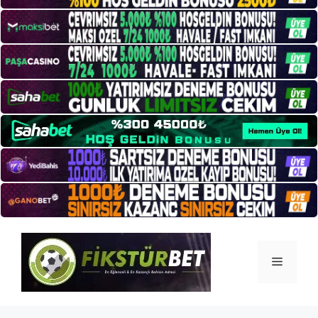
İçeriğe
atla
Menü