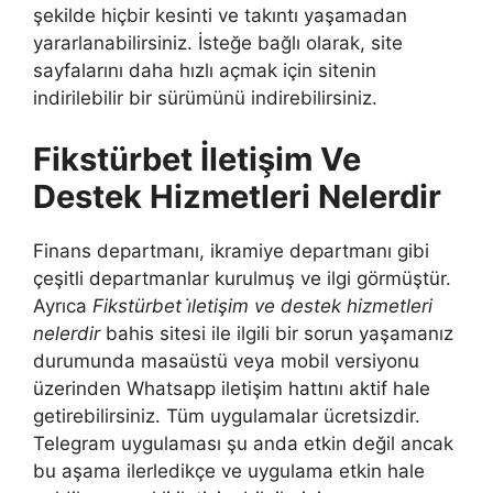
şekilde hiçbir kesinti ve takıntı yaşamadan
yararlanabilirsiniz. İsteğe bağlı olarak, site
sayfalarını daha hızlı açmak için sitenin
indirilebilir bir sürümünü indirebilirsiniz.
Fikstürbet İletişim Ve
Destek Hizmetleri Nelerdir
Finans departmanı, ikramiye departmanı gibi
çeşitli departmanlar kurulmuş ve ilgi görmüştür.
Ayrıca
Fikstürbet i̇letişim ve destek hizmetleri
nelerdir
bahis sitesi ile ilgili bir sorun yaşamanız
durumunda masaüstü veya mobil versiyonu
üzerinden Whatsapp iletişim hattını aktif hale
getirebilirsiniz. Tüm uygulamalar ücretsizdir.
Telegram uygulaması şu anda etkin değil ancak
bu aşama ilerledikçe ve uygulama etkin hale