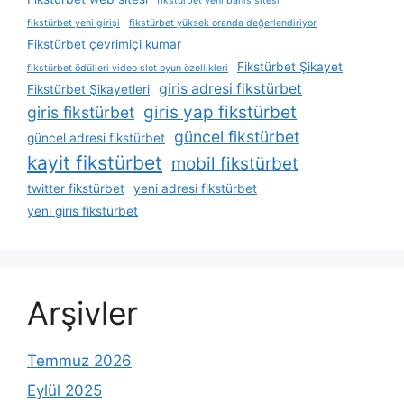
fikstürbet yeni bahis sitesi
fikstürbet yeni girişi
fikstürbet yüksek oranda değerlendiriyor
Fikstürbet çevrimiçi kumar
Fikstürbet Şikayet
fikstürbet ödülleri video slot oyun özellikleri
giris adresi fikstürbet
Fikstürbet Şikayetleri
giris yap fikstürbet
giris fikstürbet
güncel fikstürbet
güncel adresi fikstürbet
kayit fikstürbet
mobil fikstürbet
twitter fikstürbet
yeni adresi fikstürbet
yeni giris fikstürbet
Arşivler
Temmuz 2026
Eylül 2025