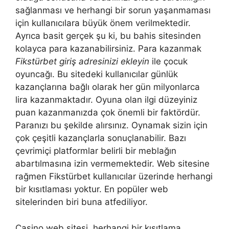
sağlanması ve herhangi bir sorun yaşanmaması
için kullanıcılara büyük önem verilmektedir.
Ayrıca basit gerçek şu ki, bu bahis sitesinden
kolayca para kazanabilirsiniz. Para kazanmak
Fikstürbet giriş adresinizi ekleyin
ile çocuk
oyuncağı. Bu sitedeki kullanıcılar günlük
kazançlarına bağlı olarak her gün milyonlarca
lira kazanmaktadır. Oyuna olan ilgi düzeyiniz
puan kazanmanızda çok önemli bir faktördür.
Paranızı bu şekilde alırsınız. Oynamak sizin için
çok çeşitli kazançlarla sonuçlanabilir. Bazı
çevrimiçi platformlar belirli bir meblağın
abartılmasına izin vermemektedir. Web sitesine
rağmen Fikstürbet kullanıcılar üzerinde herhangi
bir kısıtlaması yoktur. En popüler web
sitelerinden biri buna atfediliyor.
Casino web sitesi, herhangi bir kısıtlama