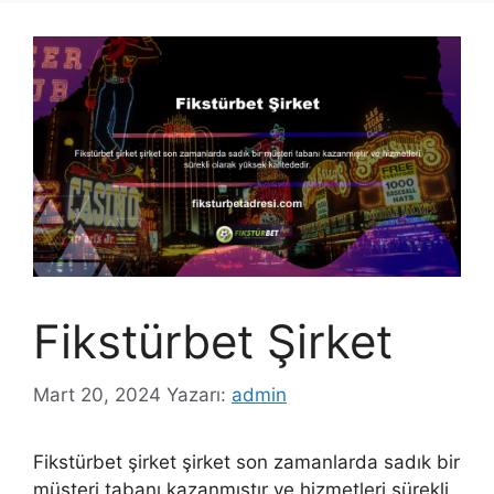
Fikstürbet Şirket
Mart 20, 2024
Yazarı:
admin
Fikstürbet şirket şirket son zamanlarda sadık bir
müşteri tabanı kazanmıştır ve hizmetleri sürekli