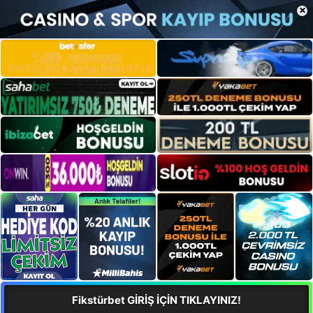
×
Fikstürbet GİRİŞ İÇİN TIKLAYINIZ!