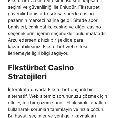
Fikstürbet Casino Sitesidir. Bu site, kapsamlı
seçimi ve güvenilirliği ile ünlüdür. Fikstürbet
güvenilir bahis adresi kısa sürede casino
pazarının merkezi haline geldi. Sitede spor
bahisleri, canlı bahis, casino ve diğer casino
seçeneklerini içeren seçenekler bulunmaktadır.
Arzu ederseniz hızlı bir şekilde para
kazanabilirsiniz. Fikstürbet web sitesi
ilerlemeyle ilgili bilgi sağlıyor.
Fikstürbet Casino
Stratejileri
İnteraktif dünyada Fikstürbet başarılı bir
alternatif. Web sitemiz sorununuzu çözmek için
etkileşimli bir çözüm sunar. Etkileşimli kanalları
kullanarak sorunları tanımlayın ve hızla çözün.
Bu hayati seçimler ve yeni gelir kaynakları