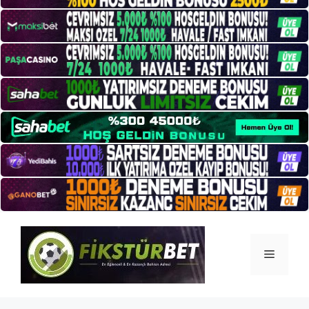
İçeriğe
atla
Menü