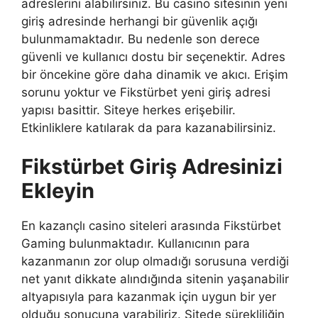
adreslerini alabilirsiniz. Bu casino sitesinin yeni
giriş adresinde herhangi bir güvenlik açığı
bulunmamaktadır. Bu nedenle son derece
güvenli ve kullanıcı dostu bir seçenektir. Adres
bir öncekine göre daha dinamik ve akıcı. Erişim
sorunu yoktur ve Fikstürbet yeni giriş adresi
yapısı basittir. Siteye herkes erişebilir.
Etkinliklere katılarak da para kazanabilirsiniz.
Fikstürbet Giriş Adresinizi
Ekleyin
En kazançlı casino siteleri arasında Fikstürbet
Gaming bulunmaktadır. Kullanıcının para
kazanmanın zor olup olmadığı sorusuna verdiği
net yanıt dikkate alındığında sitenin yaşanabilir
altyapısıyla para kazanmak için uygun bir yer
olduğu sonucuna varabiliriz. Sitede sürekliliğin