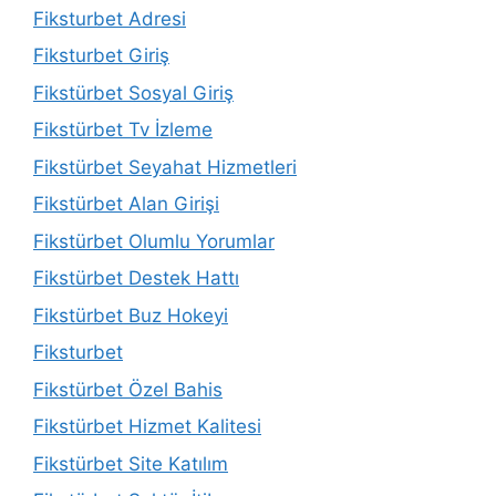
Fiksturbet Adresi
Fiksturbet Giriş
Fikstürbet Sosyal Giriş
Fikstürbet Tv İzleme
Fikstürbet Seyahat Hizmetleri
Fikstürbet Alan Girişi
Fikstürbet Olumlu Yorumlar
Fikstürbet Destek Hattı
Fikstürbet Buz Hokeyi
Fiksturbet
Fikstürbet Özel Bahis
Fikstürbet Hizmet Kalitesi
Fikstürbet Site Katılım