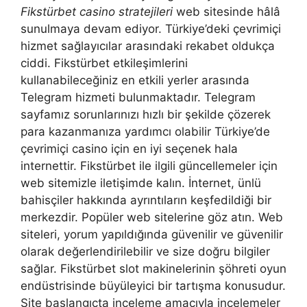
Fikstürbet casino stratejileri
web sitesinde hâlâ
sunulmaya devam ediyor. Türkiye’deki çevrimiçi
hizmet sağlayıcılar arasındaki rekabet oldukça
ciddi. Fikstürbet etkileşimlerini
kullanabileceğiniz en etkili yerler arasında
Telegram hizmeti bulunmaktadır. Telegram
sayfamız sorunlarınızı hızlı bir şekilde çözerek
para kazanmanıza yardımcı olabilir Türkiye’de
çevrimiçi casino için en iyi seçenek hala
internettir. Fikstürbet ile ilgili güncellemeler için
web sitemizle iletişimde kalın. İnternet, ünlü
bahisçiler hakkında ayrıntıların keşfedildiği bir
merkezdir. Popüler web sitelerine göz atın. Web
siteleri, yorum yapıldığında güvenilir ve güvenilir
olarak değerlendirilebilir ve size doğru bilgiler
sağlar. Fikstürbet slot makinelerinin şöhreti oyun
endüstrisinde büyüleyici bir tartışma konusudur.
Site başlangıçta inceleme amacıyla incelemeler