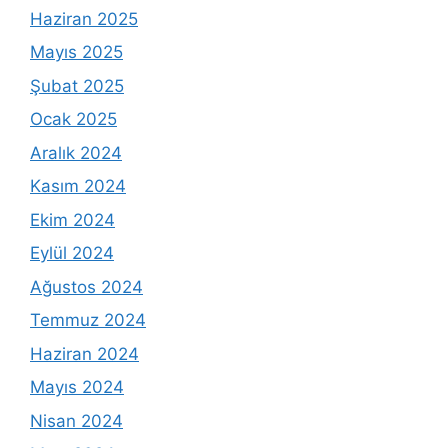
Haziran 2025
Mayıs 2025
Şubat 2025
Ocak 2025
Aralık 2024
Kasım 2024
Ekim 2024
Eylül 2024
Ağustos 2024
Temmuz 2024
Haziran 2024
Mayıs 2024
Nisan 2024