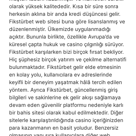
olarak yüksek kalitededir. Kısa bir süre sonra
herkesin aklına bir anda kredi düşüncesi gelir.
Fikstürbet web sitesi buna göre lisanslanmış ve
düzenlenmiştir. Ülkemizde uygulanmadığı
açıktır. Bununla birlikte, özellikle Avrupa’da ve
küresel çapta hukuk ve casino çılgınlığı sürüyor.
Fikstürbet karşılarken bizi birçok fırsat bekliyor.
Hiç şüphesiz birçok yatırım ve çekilme alternatifi
bulunmaktadır. Fikstürbet gelir elde etmesinin
en kolay yolu, kullanıcılara ev adreslerinde
keyifli bir deneyim yaşatmak hâlâ tercih edilen
yöntem. Ayrıca Fikstürbet, güncellenmiş giriş
bilgileri ve sakinlerine ek gelir akışı sağlamaya
devam eden güvenilir platformu nedeniyle karlı
bir bahis sitesi olarak kabul edilmektedir. Diğer
sitelerle karşılaştırıldığında casino içeriğinizden
para kazanmanın en basit yoludur. Benzersiz
olmasının yanı sıra kullanıcılara diğer web