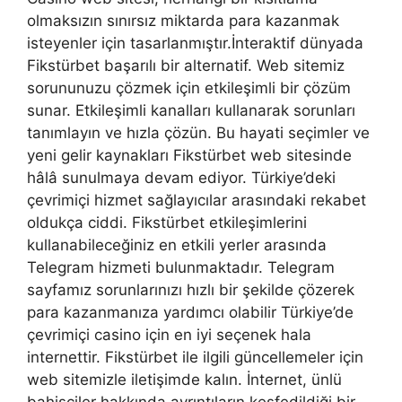
olmaksızın sınırsız miktarda para kazanmak
isteyenler için tasarlanmıştır.İnteraktif dünyada
Fikstürbet başarılı bir alternatif. Web sitemiz
sorununuzu çözmek için etkileşimli bir çözüm
sunar. Etkileşimli kanalları kullanarak sorunları
tanımlayın ve hızla çözün. Bu hayati seçimler ve
yeni gelir kaynakları Fikstürbet web sitesinde
hâlâ sunulmaya devam ediyor. Türkiye’deki
çevrimiçi hizmet sağlayıcılar arasındaki rekabet
oldukça ciddi. Fikstürbet etkileşimlerini
kullanabileceğiniz en etkili yerler arasında
Telegram hizmeti bulunmaktadır. Telegram
sayfamız sorunlarınızı hızlı bir şekilde çözerek
para kazanmanıza yardımcı olabilir Türkiye’de
çevrimiçi casino için en iyi seçenek hala
internettir. Fikstürbet ile ilgili güncellemeler için
web sitemizle iletişimde kalın. İnternet, ünlü
bahisçiler hakkında ayrıntıların keşfedildiği bir