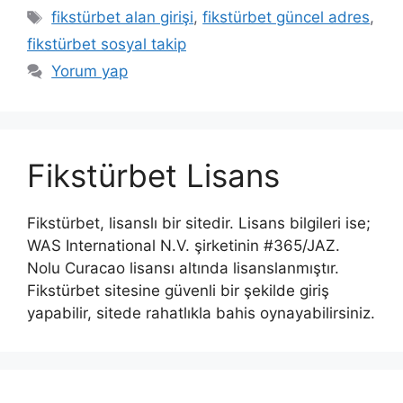
Etiketler
fikstürbet alan girişi
,
fikstürbet güncel adres
,
fikstürbet sosyal takip
Yorum yap
Fikstürbet Lisans
Fikstürbet, lisanslı bir sitedir. Lisans bilgileri ise;
WAS International N.V. şirketinin #365/JAZ.
Nolu Curacao lisansı altında lisanslanmıştır.
Fikstürbet sitesine güvenli bir şekilde giriş
yapabilir, sitede rahatlıkla bahis oynayabilirsiniz.