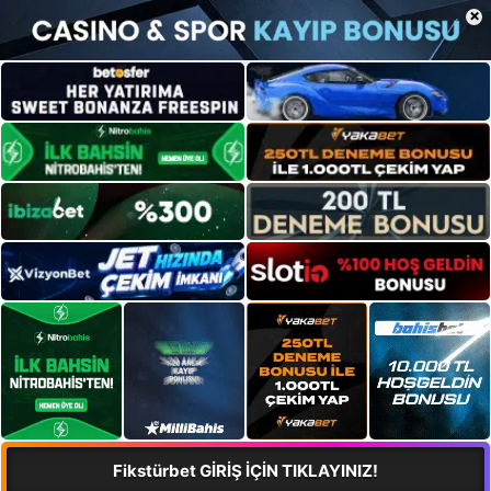
×
Fikstürbet GİRİŞ İÇİN TIKLAYINIZ!