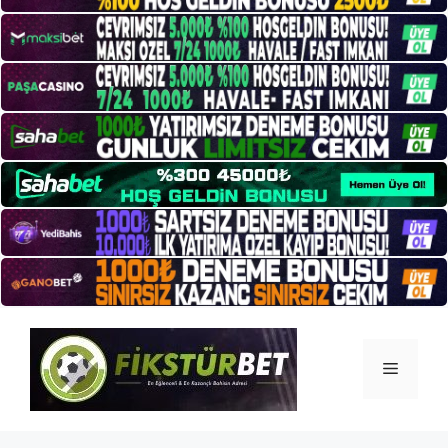
İçeriğe
atla
Menü