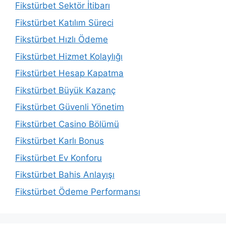
Fikstürbet Sektör İtibarı
Fikstürbet Katılım Süreci
Fikstürbet Hızlı Ödeme
Fikstürbet Hizmet Kolaylığı
Fikstürbet Hesap Kapatma
Fikstürbet Büyük Kazanç
Fikstürbet Güvenli Yönetim
Fikstürbet Casino Bölümü
Fikstürbet Karlı Bonus
Fikstürbet Ev Konforu
Fikstürbet Bahis Anlayışı
Fikstürbet Ödeme Performansı