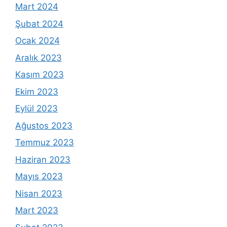
Mart 2024
Şubat 2024
Ocak 2024
Aralık 2023
Kasım 2023
Ekim 2023
Eylül 2023
Ağustos 2023
Temmuz 2023
Haziran 2023
Mayıs 2023
Nisan 2023
Mart 2023