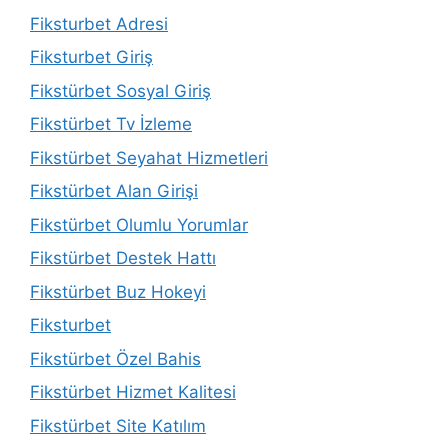
Fiksturbet Adresi
Fiksturbet Giriş
Fikstürbet Sosyal Giriş
Fikstürbet Tv İzleme
Fikstürbet Seyahat Hizmetleri
Fikstürbet Alan Girişi
Fikstürbet Olumlu Yorumlar
Fikstürbet Destek Hattı
Fikstürbet Buz Hokeyi
Fiksturbet
Fikstürbet Özel Bahis
Fikstürbet Hizmet Kalitesi
Fikstürbet Site Katılım