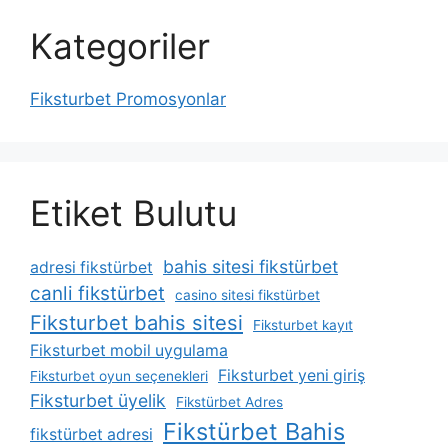
Kategoriler
Fiksturbet Promosyonlar
Etiket Bulutu
bahis sitesi fikstürbet
adresi fikstürbet
canli fikstürbet
casino sitesi fikstürbet
Fiksturbet bahis sitesi
Fiksturbet kayıt
Fiksturbet mobil uygulama
Fiksturbet yeni giriş
Fiksturbet oyun seçenekleri
Fiksturbet üyelik
Fikstürbet Adres
Fikstürbet Bahis
fikstürbet adresi