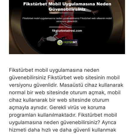
Fikstürbet mobil uygulamasına neden
güvenebilirsiniz Fikstürbet web sitesinin mobil
versiyonu güvenlidir. Masaüstü cihaz kullanarak
normal bir web sitesinde oturum açmak, mobil
cihaz kullanarak bir web sitesinde oturum
açmayla aynıdır. Gerekli virüs ve koruma
programları kullanılmaktadır. Fikstürbet mobil
uygulamasına neden güvenebilirsiniz? Ayrıca
hizmeti daha hızlı ve daha güvenli kullanmak