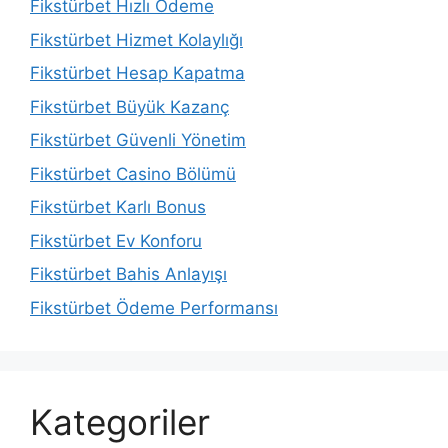
Fikstürbet Hızlı Ödeme
Fikstürbet Hizmet Kolaylığı
Fikstürbet Hesap Kapatma
Fikstürbet Büyük Kazanç
Fikstürbet Güvenli Yönetim
Fikstürbet Casino Bölümü
Fikstürbet Karlı Bonus
Fikstürbet Ev Konforu
Fikstürbet Bahis Anlayışı
Fikstürbet Ödeme Performansı
Kategoriler