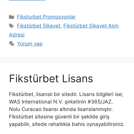
Kategoriler
Fiksturbet Promosyonlar
Etiketler
Fikstürbet Şikayet
,
Fikstürbet Şikayet Alım
Adresi
Yorum yap
Fikstürbet Lisans
Fikstürbet, lisanslı bir sitedir. Lisans bilgileri ise;
WAS International N.V. şirketinin #365/JAZ.
Nolu Curacao lisansı altında lisanslanmıştır.
Fikstürbet sitesine güvenli bir şekilde giriş
yapabilir, sitede rahatlıkla bahis oynayabilirsiniz.