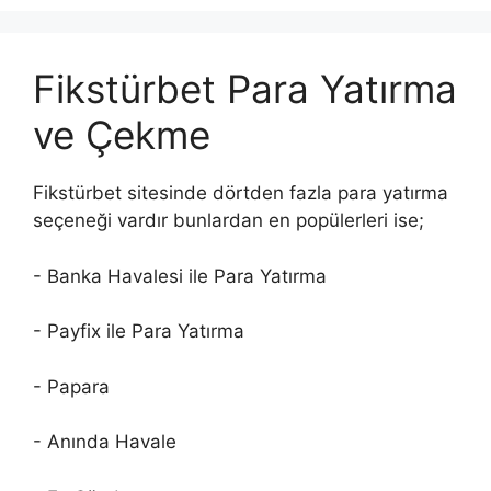
Fikstürbet Para Yatırma
ve Çekme
Fikstürbet sitesinde dörtden fazla para yatırma
seçeneği vardır bunlardan en popülerleri ise;
- Banka Havalesi ile Para Yatırma
- Payfix ile Para Yatırma
- Papara
- Anında Havale