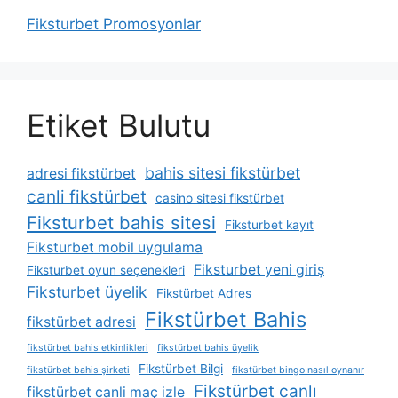
Fiksturbet Promosyonlar
Etiket Bulutu
bahis sitesi fikstürbet
adresi fikstürbet
canli fikstürbet
casino sitesi fikstürbet
Fiksturbet bahis sitesi
Fiksturbet kayıt
Fiksturbet mobil uygulama
Fiksturbet yeni giriş
Fiksturbet oyun seçenekleri
Fiksturbet üyelik
Fikstürbet Adres
Fikstürbet Bahis
fikstürbet adresi
fikstürbet bahis etkinlikleri
fikstürbet bahis üyelik
Fikstürbet Bilgi
fikstürbet bahis şirketi
fikstürbet bingo nasıl oynanır
Fikstürbet canlı
fikstürbet canli maç izle