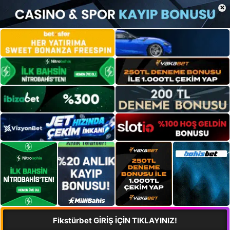
×
Fikstürbet GİRİŞ İÇİN TIKLAYINIZ!