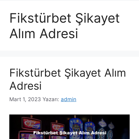
Fikstürbet Şikayet
Alım Adresi
Fikstürbet Şikayet Alım
Adresi
Mart 1, 2023
Yazarı:
admin