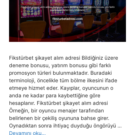
Fikstürbet şikayet alım adresi Bildiğiniz üzere
deneme bonusu, yatırım bonusu gibi farklı
promosyon türleri bulunmaktadır. Buradaki
terminoloji, öncelikle tüm bölme ilkesini ifade
etmeye hizmet eder. Kayıplar, oyuncunun o
anda ne kadar para kaybettiğine göre
hesaplanır. Fikstürbet şikayet alım adresi
Örneğin, bir oyuncu menajer tarafından
belirlenen bir çekiliş oyununa bahse girer.
Oynadıktan sonra ihtiyaç duyduğu öngörüyü …
Devamını oku…