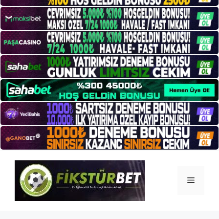
İçeriğe
atla
Menü