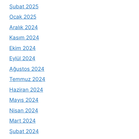
Şubat 2025
Ocak 2025
Aralık 2024
Kasım 2024
Ekim 2024
Eylül 2024
Ağustos 2024
Temmuz 2024
Haziran 2024
Mayıs 2024
Nisan 2024
Mart 2024
Şubat 2024