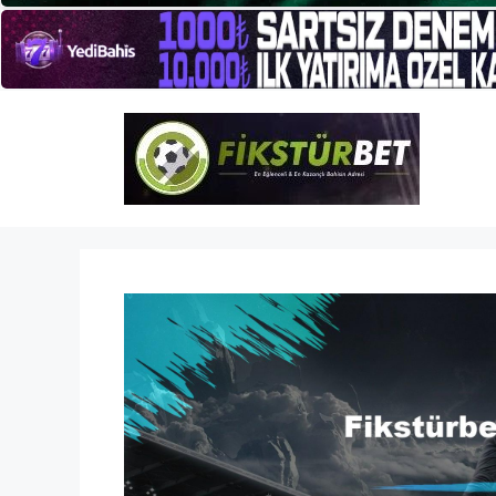
İçeriğe
atla