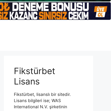
Fikstürbet
Lisans
Fikstürbet, lisanslı bir sitedir.
Lisans bilgileri ise; WAS
International N.V. şirketinin