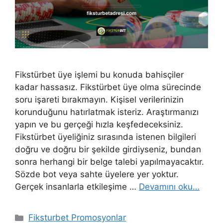
Fikstürbet üye işlemi bu konuda bahisçiler
kadar hassasız. Fikstürbet üye olma sürecinde
soru işareti bırakmayın. Kişisel verilerinizin
korunduğunu hatırlatmak isteriz. Araştırmanızı
yapın ve bu gerçeği hızla keşfedeceksiniz.
Fikstürbet üyeliğiniz sırasında istenen bilgileri
doğru ve doğru bir şekilde girdiyseniz, bundan
sonra herhangi bir belge talebi yapılmayacaktır.
Sözde bot veya sahte üyelere yer yoktur.
Gerçek insanlarla etkileşime …
Devamını oku…
Kategoriler
Fiksturbet Promosyonlar