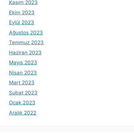
Kasım 2023
Ekim 2023
Eylül 2023
Ağustos 2023
Temmuz 2023
Haziran 2023
Mayıs 2023
Nisan 2023
Mart 2023
Şubat 2023
Ocak 2023
Aralık 2022