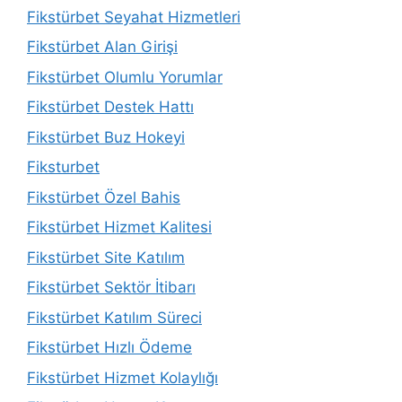
Fikstürbet Seyahat Hizmetleri
Fikstürbet Alan Girişi
Fikstürbet Olumlu Yorumlar
Fikstürbet Destek Hattı
Fikstürbet Buz Hokeyi
Fiksturbet
Fikstürbet Özel Bahis
Fikstürbet Hizmet Kalitesi
Fikstürbet Site Katılım
Fikstürbet Sektör İtibarı
Fikstürbet Katılım Süreci
Fikstürbet Hızlı Ödeme
Fikstürbet Hizmet Kolaylığı