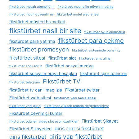
fikstürbet mesajı aboneliğim
fikstürbet mobile i̇le güvenilir bahis
fikstürbet mobil güvenilir mi
fikstürbet mobil web sitesi
fikstürbet müşteri hizmetleri
fikstürbet nasil bir site
fikstürbet oyun endüstrisi
fikstürbet para çekme
fikstürbet para yatirma
fikstürbet promosyon
fikstürbet sisteminde bahsiniz
fikstürbet sitesi
fikstürbet slot
fikstürbet sms alma
fikstürbet sosyal medya
fikstürbet soru sorun
fikstürbet sosyal medya hesapları
fikstürbet spor bahisleri
Fikstürbet TV
fikstürbet telegram
fikstürbet tv canli maç izle
Fikstürbet twitter
Fikstürbet web sitesi
fikstürbet yeni bahis sitesi
fikstürbet yeni girişi
fikstürbet yüksek oranda değerlendiriyor
Fikstürbet çevrimiçi kumar
Fikstürbet Şikayet
fikstürbet ödülleri video slot oyun özellikleri
giris adresi fikstürbet
Fikstürbet Şikayetleri
giris yap fikstürbet
giris fikstürbet