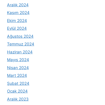
Aralık 2024
Kasım 2024
Ekim 2024
Eylül 2024
Ağustos 2024
Temmuz 2024
Haziran 2024
Mayıs 2024
Nisan 2024
Mart 2024
Şubat 2024
Ocak 2024
Aralık 2023